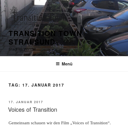
Zum
Inhalt
springen
TRANSITION TOWN
STRALSUND
Stadt im Wandel
Menü
TAG:
17. JANUAR 2017
VERÖFFENTLICHT
17. JANUAR 2017
AM
Voices of Transition
Gemeinsam schauen wir den Film „Voices of Transition“.