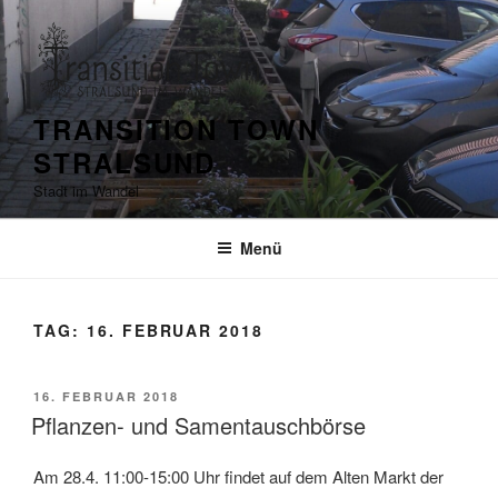
Zum
Inhalt
springen
TRANSITION TOWN
STRALSUND
Stadt im Wandel
Menü
TAG:
16. FEBRUAR 2018
VERÖFFENTLICHT
16. FEBRUAR 2018
AM
Pflanzen- und Samentauschbörse
Am 28.4. 11:00-15:00 Uhr findet auf dem Alten Markt der