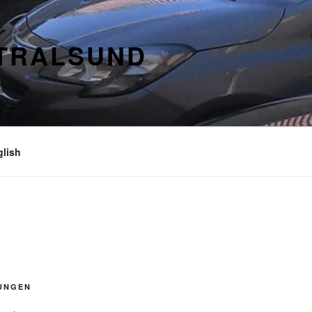
STRALSUND
glish
UNGEN