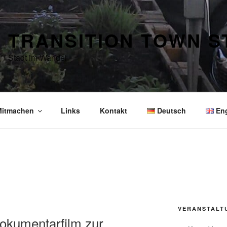
TRANSITION TOWN 
Stadt im Wandel
itmachen
Links
Kontakt
Deutsch
En
VERANSTALT
okumentarfilm zur