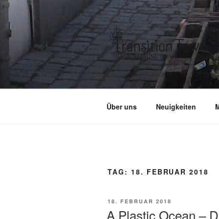
Zum
Inhalt
springen
Über uns
Neuigkeiten
M
TAG:
18. FEBRUAR 2018
VERÖFFENTLICHT
18. FEBRUAR 2018
AM
A Plastic Ocean – D