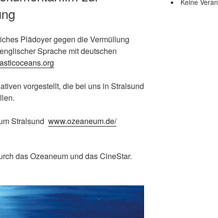
Keine Veran
ung
gliches Plädoyer gegen die Vermüllung
 englischer Sprache mit deutschen
lasticoceans.org
iven vorgestellt, die bei uns in Stralsund
len.
eum Stralsund
www.ozeaneum.de/
 durch das Ozeaneum und das CineStar.