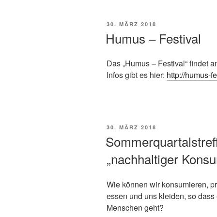
VERÖFFENTLICHT
30. MÄRZ 2018
AM
Humus – Festival
Das „Humus – Festival“ findet am
Infos gibt es hier:
http://humus-fe
VERÖFFENTLICHT
30. MÄRZ 2018
AM
Sommerquartalstre
„nachhaltiger Kons
Wie können wir konsumieren, pr
essen und uns kleiden, so dass 
Menschen geht?