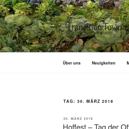
Zum
Inhalt
springen
Über uns
Neuigkeiten
M
TAG:
30. MÄRZ 2018
VERÖFFENTLICHT
30. MÄRZ 2018
AM
Hoffest – Tag der Of