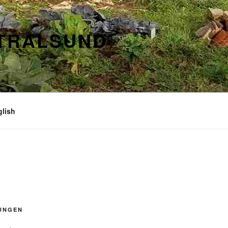
STRALSUND
glish
UNGEN