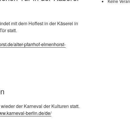
Keine Veran
ndet mit dem Hoffest in der Käserei in
ür statt.
rst.de/alter-pfarrhof-elmenhorst-
en
 wieder der Karneval der Kulturen statt.
www.karneval-berlin.de/de/