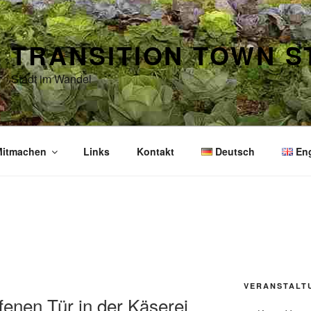
TRANSITION TOWN 
Stadt im Wandel
itmachen
Links
Kontakt
Deutsch
En
VERANSTALT
fenen Tür in der Käserei