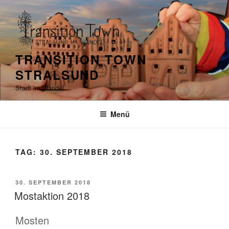
Zum
Inhalt
springen
TRANSITION TOWN
STRALSUND
Stadt im Wandel
Menü
TAG:
30. SEPTEMBER 2018
VERÖFFENTLICHT
30. SEPTEMBER 2018
AM
Mostaktion 2018
Mosten