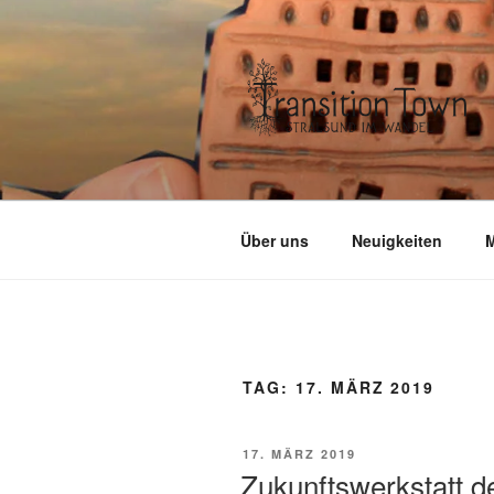
Zum
Inhalt
springen
Über uns
Neuigkeiten
M
TAG:
17. MÄRZ 2019
VERÖFFENTLICHT
17. MÄRZ 2019
AM
Zukunftswerkstatt de