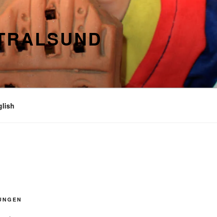
STRALSUND
glish
UNGEN