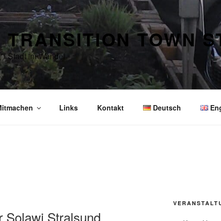
TRANSITION TOWN 
Stadt im Wandel
itmachen
Links
Kontakt
Deutsch
En
VERANSTALT
r Solawi Stralsund