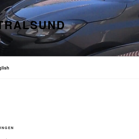
STRALSUND
glish
UNGEN