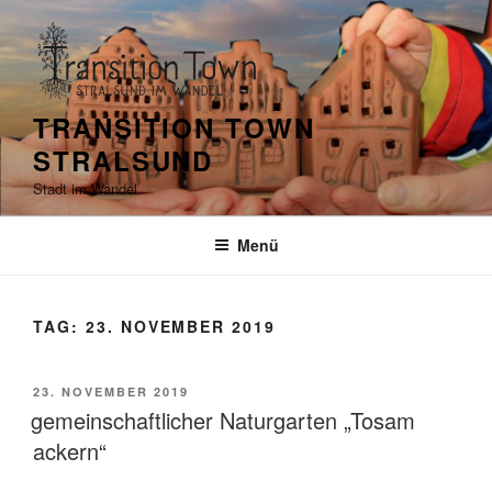
Zum
Inhalt
springen
TRANSITION TOWN
STRALSUND
Stadt im Wandel
Menü
TAG:
23. NOVEMBER 2019
VERÖFFENTLICHT
23. NOVEMBER 2019
AM
gemeinschaftlicher Naturgarten „Tosam
ackern“