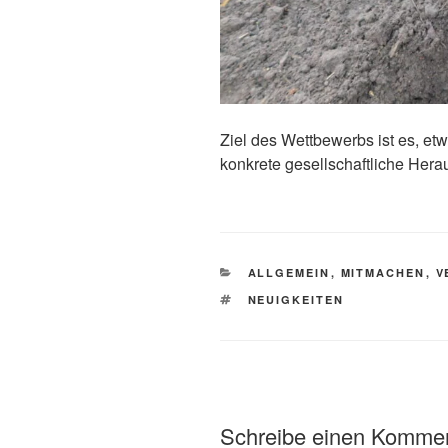
Ziel des Wettbewerbs ist es, etw
konkrete gesellschaftliche Hera
KATEGORIEN
ALLGEMEIN
,
MITMACHEN
,
V
SCHLAGWÖRTER
NEUIGKEITEN
Schreibe einen Komme