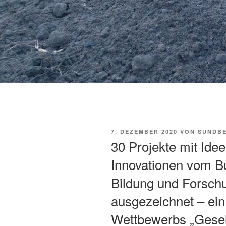
VERÖFFENTLICHT
7. DEZEMBER 2020
VON
SUNDBE
AM
30 Projekte mit Idee
Innovationen vom B
Bildung und Forsc
ausgezeichnet – ein
Wettbewerbs „Gesell