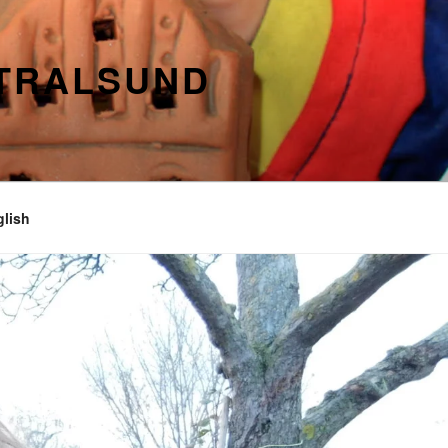
STRALSUND
glish