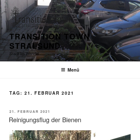
Zum
Inhalt
springen
TRANSITION TOWN
STRALSUND
Stadt im Wandel
Menü
TAG:
21. FEBRUAR 2021
VERÖFFENTLICHT
21. FEBRUAR 2021
AM
Reinigungsflug der Bienen