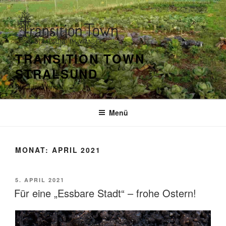
Zum
Inhalt
springen
TRANSITION TOWN
STRALSUND
Stadt im Wandel
Menü
MONAT:
APRIL 2021
VERÖFFENTLICHT
5. APRIL 2021
AM
Für eine „Essbare Stadt“ – frohe Ostern!