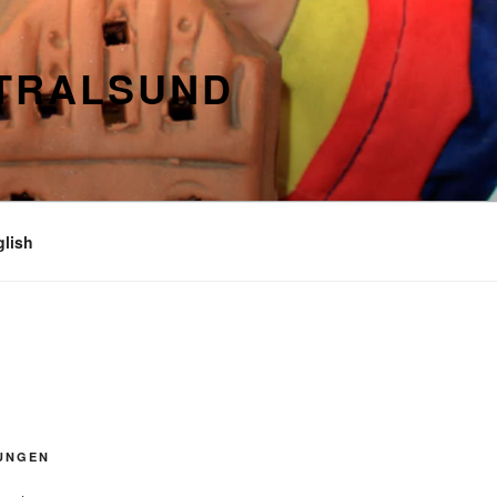
STRALSUND
glish
UNGEN