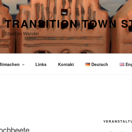
TRANSITION TOWN 
Stadt im Wandel
itmachen
Links
Kontakt
Deutsch
En
VERANSTALT
Hochbeete