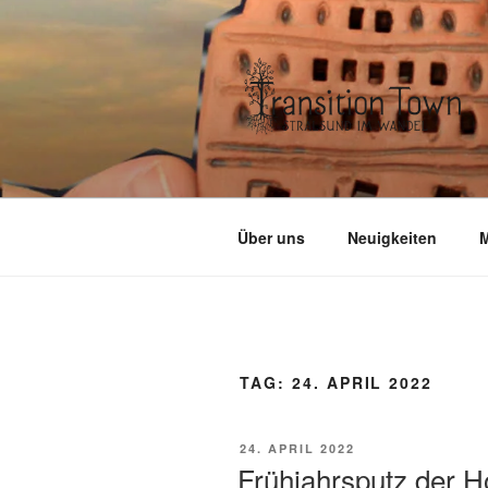
Zum
Inhalt
springen
Über uns
Neuigkeiten
M
TAG:
24. APRIL 2022
VERÖFFENTLICHT
24. APRIL 2022
AM
Frühjahrsputz der 