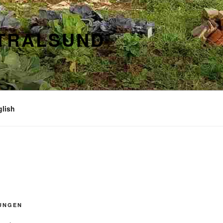
STRALSUND
glish
UNGEN