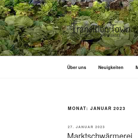
Zum
Inhalt
springen
Über uns
Neuigkeiten
M
MONAT:
JANUAR 2023
VERÖFFENTLICHT
27. JANUAR 2023
AM
Marktschwärmerei