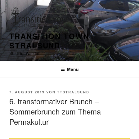
Zum
Inhalt
springen
TRANSITION TOWN
STRALSUND
Stadt im Wandel
Menü
VERÖFFENTLICHT
7. AUGUST 2019
VON
TTSTRALSUND
AM
6. transformativer Brunch –
Sommerbrunch zum Thema
Permakultur