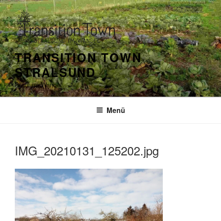
Zum
Inhalt
springen
TRANSITION TOWN
STRALSUND
Stadt im Wandel
Menü
IMG_20210131_125202.jpg