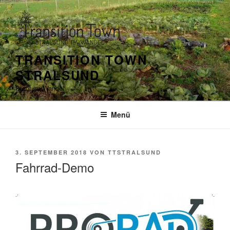
Zum
Inhalt
springen
TRANSITION TOWN
STRALSUND
Stadt im Wandel
Menü
VERÖFFENTLICHT
3. SEPTEMBER 2018
VON
TTSTRALSUND
AM
Fahrrad-Demo