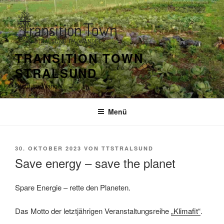
Zum
Inhalt
springen
TRANSITION TOWN
STRALSUND
Stadt im Wandel
Menü
VERÖFFENTLICHT
30. OKTOBER 2023
VON
TTSTRALSUND
AM
Save energy – save the planet
Spare Energie – rette den Planeten.
Das Motto der letztjährigen Veranstaltungsreihe
„Klimafit“
.