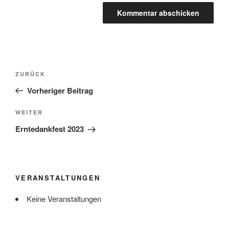
Beitragsnavigation
Vorheriger
ZURÜCK
Beitrag
Vorheriger Beitrag
Nächster
WEITER
Beitrag
Erntedankfest 2023
VERANSTALTUNGEN
Keine Veranstaltungen