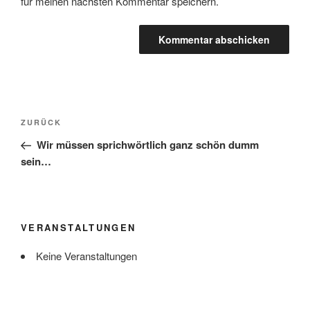
für meinen nächsten Kommentar speichern.
Beitragsnavigation
Vorheriger
ZURÜCK
Beitrag
Wir müssen sprichwörtlich ganz schön dumm
sein…
VERANSTALTUNGEN
Keine Veranstaltungen