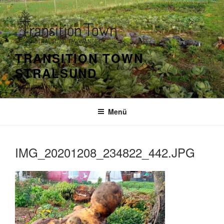
Zum
Inhalt
springen
TRANSITION TOWN
STRALSUND
Stadt im Wandel
Menü
IMG_20201208_234822_442.JPG