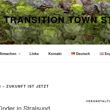
TRANSITION TOWN 
Stadt im Wandel
itmachen
Links
Kontakt
Deutsch
En
 – ZUKUNFT IST JETZT
VERANSTALT
Kinder in Stralsund