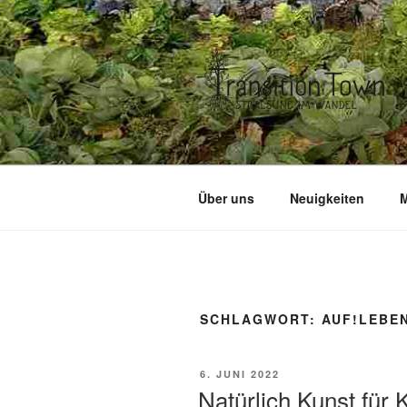
Zum
Inhalt
springen
Über uns
Neuigkeiten
M
SCHLAGWORT:
AUF!LEBEN
VERÖFFENTLICHT
6. JUNI 2022
AM
Natürlich Kunst für 