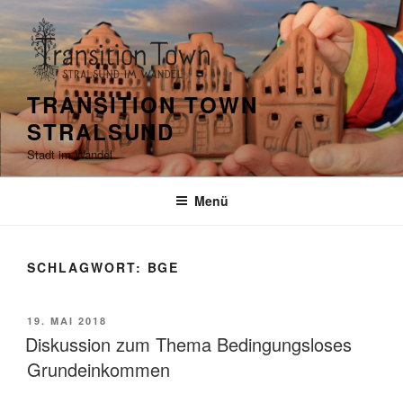
Zum
Inhalt
springen
TRANSITION TOWN
STRALSUND
Stadt im Wandel
Menü
SCHLAGWORT:
BGE
VERÖFFENTLICHT
19. MAI 2018
AM
Diskussion zum Thema Bedingungsloses
Grundeinkommen