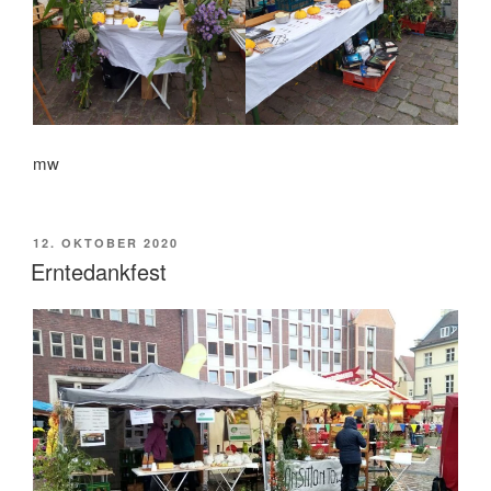
mw
VERÖFFENTLICHT
12. OKTOBER 2020
AM
Erntedankfest