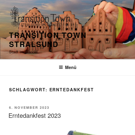
Zum
Inhalt
springen
TRANSITION TOWN
STRALSUND
Stadt im Wandel
Menü
SCHLAGWORT:
ERNTEDANKFEST
VERÖFFENTLICHT
6. NOVEMBER 2023
AM
Erntedankfest 2023