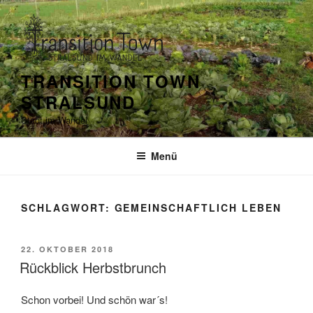
Zum
Inhalt
springen
TRANSITION TOWN
STRALSUND
Stadt im Wandel
Menü
SCHLAGWORT:
GEMEINSCHAFTLICH LEBEN
VERÖFFENTLICHT
22. OKTOBER 2018
AM
Rückblick Herbstbrunch
Schon vorbei! Und schön war´s!