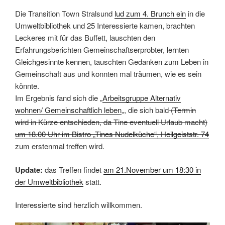
Die Transition Town Stralsund
lud zum 4. Brunch ein
in die
Umweltbibliothek und 25 Interessierte kamen, brachten
Leckeres mit für das Buffett, lauschten den
Erfahrungsberichten Gemeinschaftserprobter, lernten
Gleichgesinnte kennen, tauschten Gedanken zum Leben in
Gemeinschaft aus und konnten mal träumen, wie es sein
könnte.
Im Ergebnis fand sich die „
Arbeitsgruppe Alternativ
wohnen/ Gemeinschaftlich leben
„, die sich bald
(Termin
wird in Kürze entschieden, da Tine eventuell Urlaub macht)
um 18.00 Uhr im Bistro „Tines Nudelküche“, Heilgeiststr. 74
zum erstenmal treffen wird.
Update:
das Treffen findet
am 21.November um 18:30 in
der Umweltbibliothek
statt.
Interessierte sind herzlich willkommen.