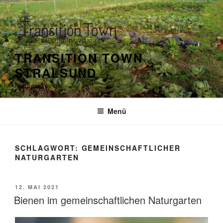
Zum
Inhalt
springen
TRANSITION TOWN
STRALSUND
Stadt im Wandel
Menü
SCHLAGWORT:
GEMEINSCHAFTLICHER
NATURGARTEN
VERÖFFENTLICHT
12. MAI 2021
AM
Bienen im gemeinschaftlichen Naturgarten