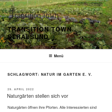
Zum
Inhalt
springen
TRANSITION TOWN
STRALSUND
Stadt im Wandel
Menü
SCHLAGWORT:
NATUR IM GARTEN E. V.
VERÖFFENTLICHT
29. APRIL 2022
AM
Naturgärten stellen sich vor
Naturgärten öffnen ihre Pforten. Alle Interessierten sind