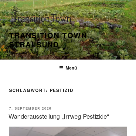
Zum
Inhalt
springen
TRANSITION TOWN
STRALSUND
Stadt im Wandel
Menü
SCHLAGWORT:
PESTIZID
VERÖFFENTLICHT
7. SEPTEMBER 2020
AM
Wanderausstellung „Irrweg Pestizide“