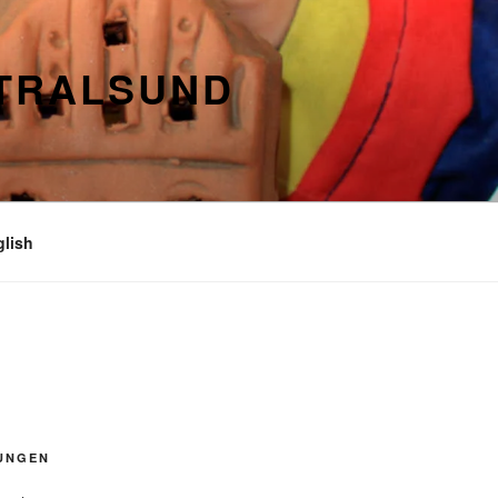
STRALSUND
glish
UNGEN