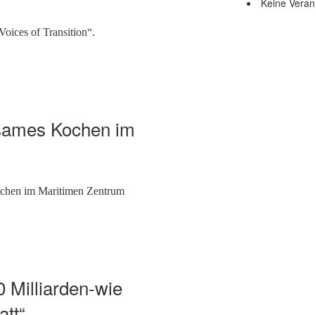
Keine Veran
oices of Transition“.
nsames Kochen im
ochen im Maritimen Zentrum
0 Milliarden-wie
tt“