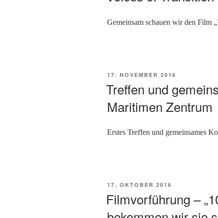
Gemeinsam schauen wir den Film „V
VERÖFFENTLICHT
17. NOVEMBER 2016
AM
Treffen und gemei
Maritimen Zentrum
Erstes Treffen und gemeinsames K
VERÖFFENTLICHT
17. OKTOBER 2016
AM
Filmvorführung – „1
bekommen wir sie sa