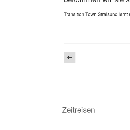
Transition Town Stralsund lernt
Seitennummerierun
Vorherige
Seite
der
Beiträge
Zeitreisen