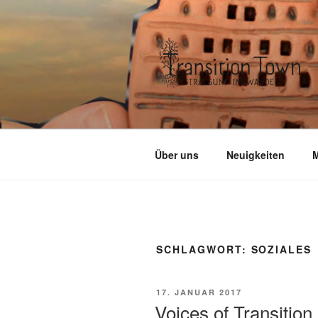
Zum
Inhalt
springen
Über uns
Neuigkeiten
M
SCHLAGWORT:
SOZIALES
VERÖFFENTLICHT
17. JANUAR 2017
AM
Voices of Transition