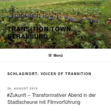
Zum
Inhalt
springen
TRANSITION TOWN
STRALSUND
Stadt im Wandel
Menü
SCHLAGWORT:
VOICES OF TRANSITION
VERÖFFENTLICHT
26. AUGUST 2019
AM
#Zukunft – Transformativer Abend in der
Stadtscheune mit Filmvorführung