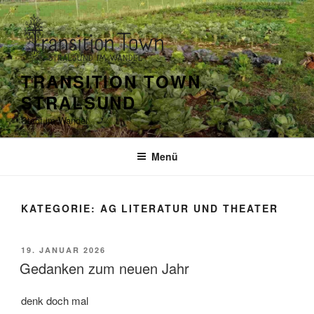
Zum
Inhalt
springen
TRANSITION TOWN
STRALSUND
Stadt im Wandel
Menü
KATEGORIE:
AG LITERATUR UND THEATER
VERÖFFENTLICHT
19. JANUAR 2026
AM
Gedanken zum neuen Jahr
denk doch mal