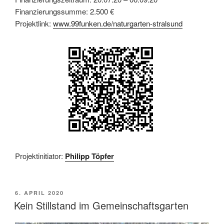
Finanzierungssumme: 2.500 €
Projektlink:
www.99funken.de/naturgarten-stralsund
Projektinitiator:
Philipp Töpfer
VERÖFFENTLICHT
6. APRIL 2020
AM
Kein Stillstand im Gemeinschaftsgarten