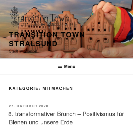
Zum
Inhalt
springen
TRANSITION TOWN
STRALSUND
Stadt im Wandel
Menü
KATEGORIE:
MITMACHEN
VERÖFFENTLICHT
27. OKTOBER 2020
AM
8. transformativer Brunch – Positivismus für
Bienen und unsere Erde