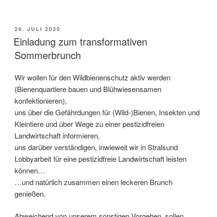
VERÖFFENTLICHT
26. JULI 2020
AM
Einladung zum transformativen
Sommerbrunch
Wir wollen für den Wildbienenschutz aktiv werden
(Bienenquartiere bauen und Blühwiesensamen
konfektionieren),
uns über die Gefährdungen für (Wild-)Bienen, Insekten und
Kleintiere und über Wege zu einer pestizidfreien
Landwirtschaft informieren,
uns darüber verständigen, inwieweit wir in Stralsund
Lobbyarbeit für eine pestizidfreie Landwirtschaft leisten
können…
…und natürlich zusammen einen leckeren Brunch
genießen.
Abweichend von unserem sonstigen Vorgehen, sollen