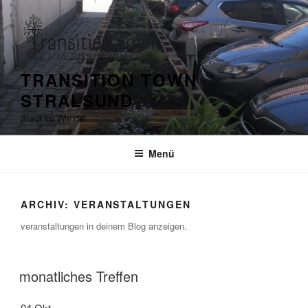
Zum
Inhalt
springen
TRANSITION TOWN
STRALSUND
Stadt im Wandel
Menü
ARCHIV:
VERANSTALTUNGEN
veranstaltungen in deinem Blog anzeigen.
monatliches Treffen
04
Okt.