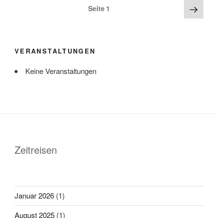
Seitennummerierung
Näch
Seite
1
Seite
der
Beiträge
VERANSTALTUNGEN
Keine Veranstaltungen
Zeitreisen
Januar 2026
(1)
August 2025
(1)