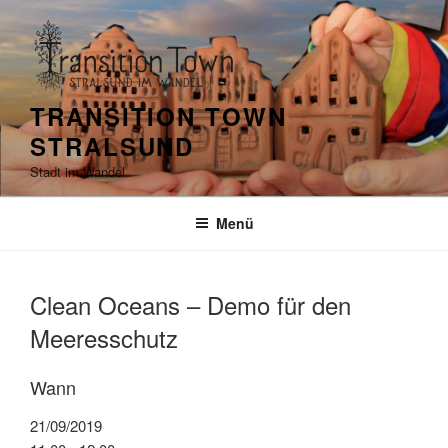
Zum
Inhalt
springen
TRANSITION TOWN
STRALSUND
Stadt im Wandel
Menü
Clean Oceans – Demo für den
Meeresschutz
Wann
21/09/2019