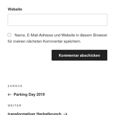
Website
Name, E-Mail-Adresse und Website in diesem Browser
für meinen nächsten Kommentar speichern.
Beitragsnavigation
Vorheriger
ZURÜCK
Beitrag
Parking Day 2019
Nächster
WEITER
Beitrag
transformativer Herbstbrunch