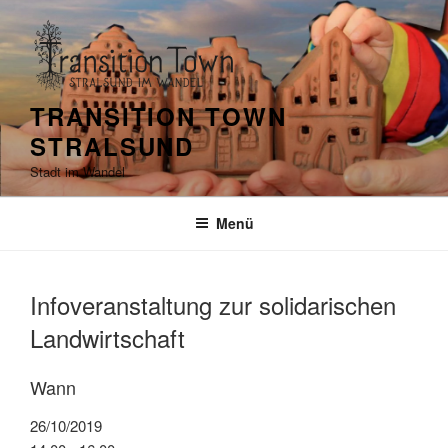
Zum
Inhalt
springen
TRANSITION TOWN
STRALSUND
Stadt im Wandel
Menü
Infoveranstaltung zur solidarischen
Landwirtschaft
Wann
26/10/2019