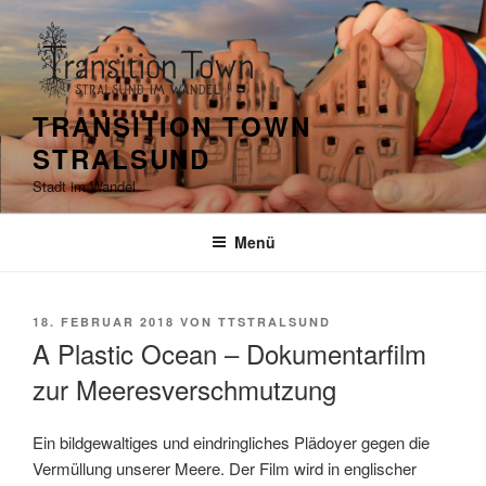
Zum
Inhalt
springen
TRANSITION TOWN
STRALSUND
Stadt im Wandel
Menü
VERÖFFENTLICHT
18. FEBRUAR 2018
VON
TTSTRALSUND
AM
A Plastic Ocean – Dokumentarfilm
zur Meeresverschmutzung
Ein bildgewaltiges und eindringliches Plädoyer gegen die
Vermüllung unserer Meere. Der Film wird in englischer