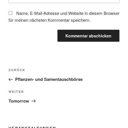
Name, E-Mail-Adresse und Website in diesem Browser
für meinen nächsten Kommentar speichern.
Beitragsnavigation
Vorheriger
ZURÜCK
Beitrag
Pflanzen- und Samentauschbörse
Nächster
WEITER
Beitrag
Tomorrow