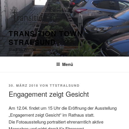
Zum
Inhalt
springen
TRANSITION TOWN
STRALSUND
Stadt im Wandel
Menü
VERÖFFENTLICHT
30. MÄRZ 2018
VON
TTSTRALSUND
AM
Engagement zeigt Gesicht
Am 12.04. findet um 15 Uhr die Eröffnung der Ausstellung
„Engagement zeigt Gesicht“ im Rathaus statt.
Die Fotoausstellung portraitiert ehrenamtlich aktive
Menschen und wirbt damit für Ehrenamt.