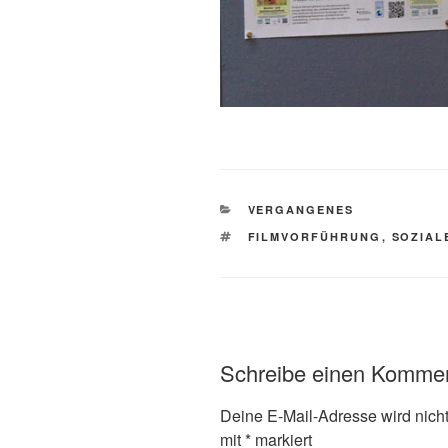
KATEGORIEN
VERGANGENES
SCHLAGWÖRTER
FILMVORFÜHRUNG
,
SOZIAL
Schreibe einen Komme
Deine E-Mail-Adresse wird nicht 
mit
*
markiert