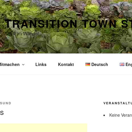
TRANSITION TOWN 
Stadt im Wandel
itmachen
Links
Kontakt
Deutsch
En
LSUND
VERANSTALT
us
Keine Veran