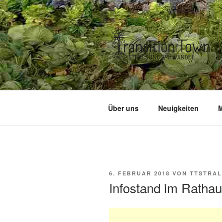
Zum
Inhalt
springen
Über uns
Neuigkeiten
M
VERÖFFENTLICHT
6. FEBRUAR 2018
VON
TTSTRA
AM
Infostand im Ratha