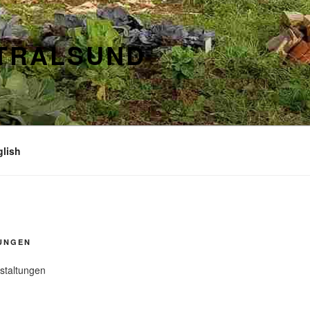
STRALSUND
glish
UNGEN
staltungen