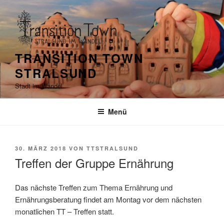
Zum
Inhalt
springen
TRANSITION TOWN
STRALSUND
Stadt im Wandel
Menü
VERÖFFENTLICHT
30. MÄRZ 2018
VON
TTSTRALSUND
AM
Treffen der Gruppe Ernährung
Das nächste Treffen zum Thema Ernährung und
Ernährungsberatung findet am Montag vor dem nächsten
monatlichen TT – Treffen statt.