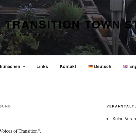
TRANSITION TOWN 
Stadt im Wandel
itmachen
Links
Kontakt
Deutsch
En
SUND
VERANSTALT
Keine Veran
oices of Transition“.