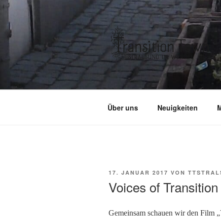
Zum
Inhalt
springen
Über uns
Neuigkeiten
M
VERÖFFENTLICHT
17. JANUAR 2017
VON
TTSTRAL
AM
Voices of Transition
Gemeinsam schauen wir den Film „V