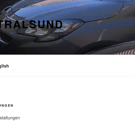
STRALSUND
glish
UNGEN
staltungen