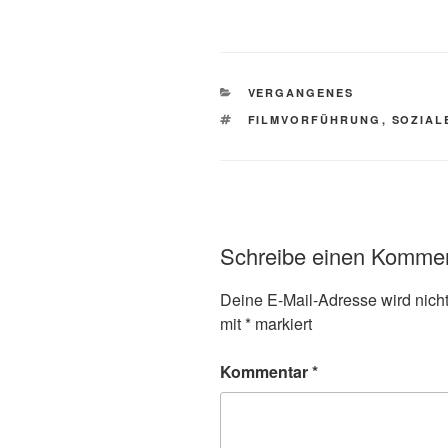
KATEGORIEN
VERGANGENES
SCHLAGWÖRTER
FILMVORFÜHRUNG
,
SOZIAL
Schreibe einen Komme
Deine E-Mail-Adresse wird nicht 
mit
*
markiert
Kommentar
*